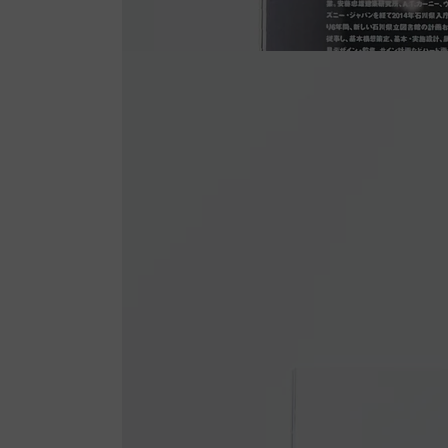
を
開
く
モ
ダ
ー
ル
で
8
メ
デ
ィ
ア