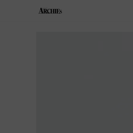
コンテンツにスキッ
プする
商品の情報にスキップす
る
モ
ダ
ー
ル
で
1
メ