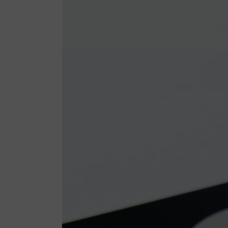
デ
ィ
ア
を
開
く
モ
ダ
ー
ル
で
2
メ