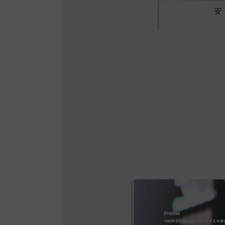
ア
を
開
く
モ
ダ
ー
ル
で
7
メ
デ
ィ
ア