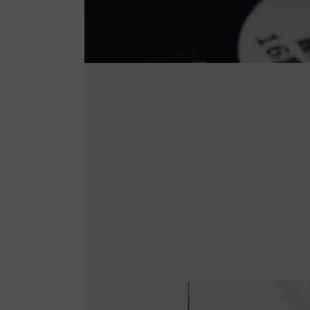
デ
ィ
ア
を
開
く
モ
ダ
ー
ル
で
3
メ
デ