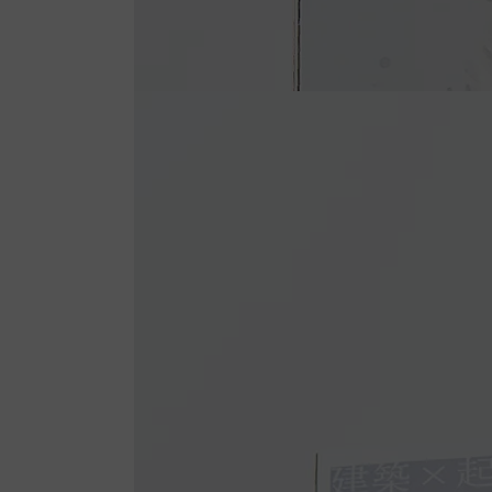
ィ
ア
を
開
く
モ
ダ
ー
ル
で
4
メ
デ