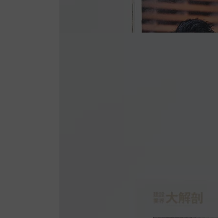
ア
を
開
く
モ
ダ
ー
ル
で
6
メ
デ
ィ