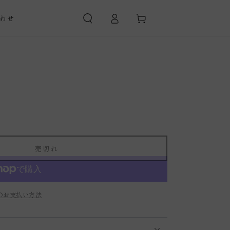
カ
グ
ー
わせ
イ
ト
ン
売切れ
のお支払い方法