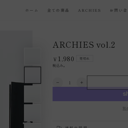
ホーム
全ての商品
ARCHIES
お問い合
ARCHIES vol.2
1,980
定
¥
売切れ
価
税込み。
数
ARCHIES
ARCHIES
量
vol.2
vol.2
の
の
数
数
別
量
量
を
を
減
増
送料の詳細