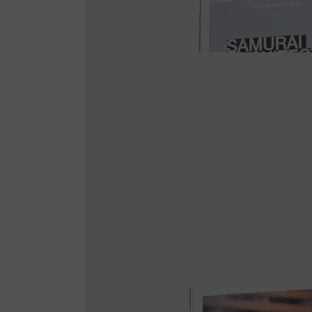
ィ
ア
を
開
く
モ
ダ
ー
ル
で
5
メ
デ
ィ