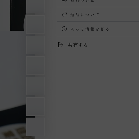
ら
や
す
す
返品について
もっと情報を見る
画像を見る
共有する