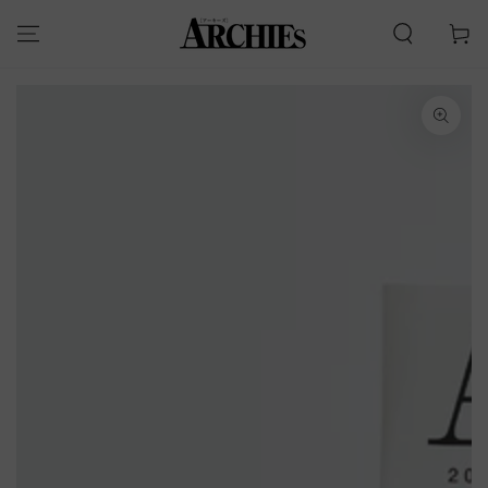
カ
コンテンツにスキッ
プする
ー
ト
商品の情報にスキップす
る
モ
ダ
ー
ル
で
1
メ
デ
ィ