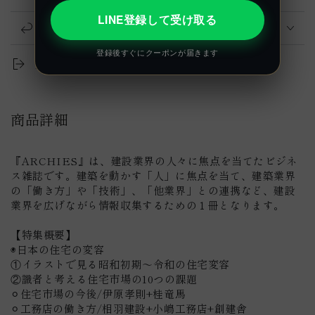
LINE登録して受け取る
返品について
登録後すぐにクーポンが届きます
共有する
商品詳細
『ARCHIES』は、建設業界の人々に焦点を当てたビジネ
ス雑誌です。建築を動かす「人」に焦点を当て、建築業界
の「働き方」や「技術」、「他業界」との連携など、建設
業界を広げながら情報収集するための１冊となります。
【特集概要】
◉日本の住宅の変容
①イラストで見る昭和初期〜令和の住宅変容
②識者と考える住宅市場の10つの課題
⚪︎住宅市場の今後/伊原孝則+桂竜馬
⚪︎工務店の働き方/相羽建設+小嶋工務店+創建舎