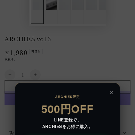
ARCHIES vol.3
1,980
定
売切れ
¥
価
税込み。
数
ARCHIES
ARCHIES
量
vol.3
vol.3
売切れ
×
の
の
ARCHIES限定
数
数
500円OFF
量
量
を
を
別のお支払い方法
減
増
LINE登録で、
ARCHIESをお得に購入。
ら
や
送料の詳細
す
す