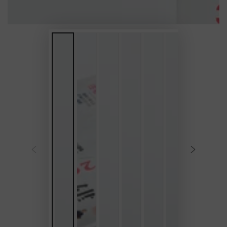
ア
を
開
く