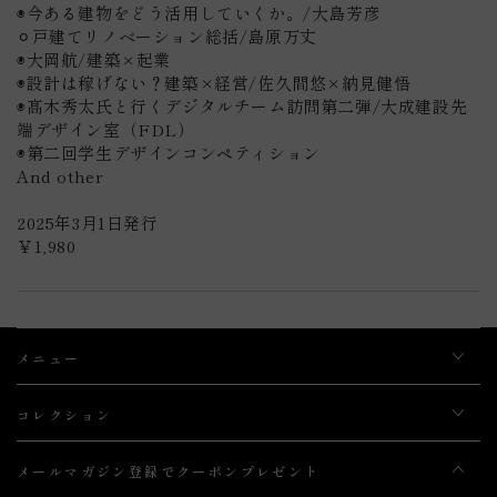
◉今ある建物をどう活用していくか。/大島芳彦
⚪︎戸建てリノベーション総括/島原万丈
◉大岡航/建築×起業
◉設計は稼げない？建築×経営/佐久間悠×納見健悟
◉髙木秀太氏と行くデジタルチーム訪問第二弾/大成建設先
端デザイン室（FDL）
◉第二回学生デザインコンペティション
And other
2025年3月1日発行
￥1,980
メニュー
コレクション
メールマガジン登録でクーポンプレゼント