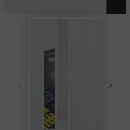
ア
を
開
く