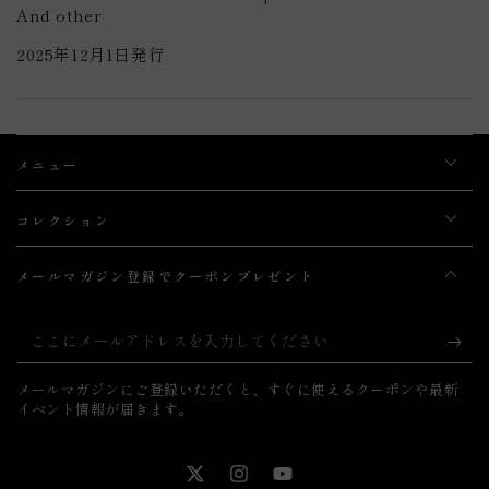
And other
2025年12月1日発行
メニュー
コレクション
メールマガジン登録でクーポンプレゼント
こ
こ
メールマガジンにご登録いただくと、すぐに使えるクーポンや最新
に
イベント情報が届きます。
メ
ー
Twitter
Instagram
YouTube