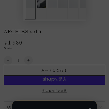
ARCHIES vol.6
1,980
定
¥
価
税込み。
数
ARCHIES
ARCHIES
量
vol.6
vol.6
カートに入れる
の
の
数
数
量
量
を
を
別のお支払い方法
減
増
ら
や
×
送料の詳細
す
す