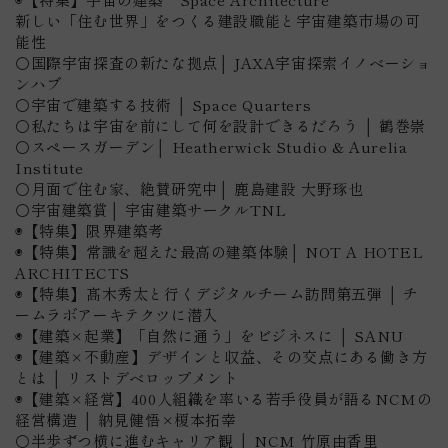
新しい「住む世界」をつくる建設職能と宇宙建築市場の可
能性
⚪国際宇宙探査の新たな拠点│ JAXA宇宙探索イノベーショ
ンハブ
⚪宇宙で建築する技術 │ Space Quarters
⚪私たちは宇宙を前にして何を設計できるだろう │ 鶴巻崇
⚪スペースガーデン│ Heatherwick Studio & Aurelia
Institute
⚪月面で住む家、絶賛研究中│ 鹿島建設 大野琢也
⚪宇宙建築賞│ 宇宙建築サークルTNL
◉【特集】限界建築考
◉【特集】
常識を超えた最高の建築体験│
NOT A HOTEL
ARCHITECTS
◉【特集】髙木秀太と行くデジタルチーム訪問第五弾 │ チ
ームラボアーキテクツに潜入
◉
【建築×起業】「自然に通う」をビジネスに
│ SANU
◉
【建築×不動産】デザインと収益、その交点にある働き方
とは │ リストデベロップメント
◉
【建築×経営】400人組織を率いる若手役員が語るNCMの
経営構造
│ 納見健悟×榎本拓幸
⚪半歩ずつ横に進むキャリア観 │ NCM 竹原由香里