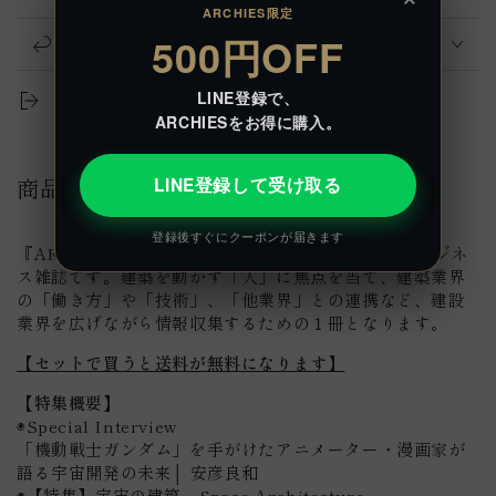
ARCHIES限定
500円OFF
返品について
LINE登録で、
共有する
ARCHIESをお得に購入。
商品詳細
LINE登録して受け取る
登録後すぐにクーポンが届きます
『ARCHIES』は、建設業界の人々に焦点を当てたビジネ
ス雑誌です。建築を動かす「人」に焦点を当て、建築業界
の「働き方」や「技術」、「他業界」との連携など、建設
業界を広げながら情報収集するための１冊となります。
【セットで買うと送料が無料になります】
【特集概要】
◉Special Interview
「機動戦士ガンダム」を手がけたアニメーター・漫画家が
語る宇宙開発の未来│ 安彦良和
◉【特集】宇宙の建築 Space Architecture