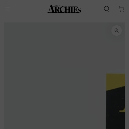
カ
コンテンツにスキッ
プする
ー
ト
商品の情報にスキップす
る
モ
ダ
ー
ル
で
1
メ
デ
ィ